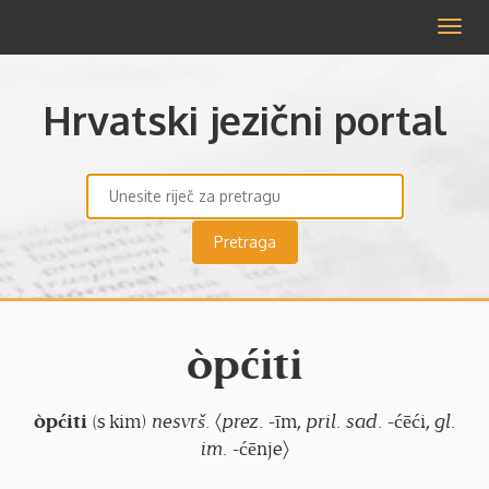
Izbor
Hrvatski jezični portal
òpćiti
òpćiti
(s kim)
nesvrš.
〈
prez.
-īm,
pril. sad.
-ćēći,
gl.
im.
-ćēnje〉