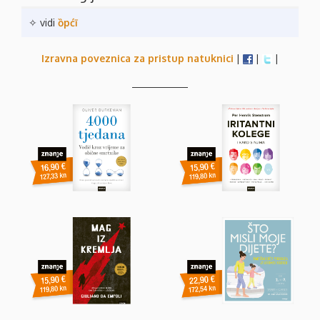
✧ vidi
ȍpćī
Izravna poveznica za pristup natuknici
|
|
|