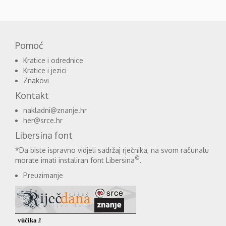
Pomoć
Kratice i odrednice
Kratice i jezici
Znakovi
Kontakt
nakladni@znanje.hr
her@srce.hr
Libersina font
*Da biste ispravno vidjeli sadržaj rječnika, na svom računalu
©
morate imati instaliran font Libersina
.
Preuzimanje