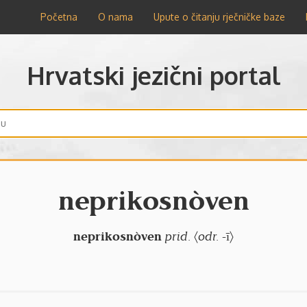
Početna
O nama
Upute o čitanju rječničke baze
Hrvatski jezični portal
neprikosnòven
neprikosnòven
prid.
〈
odr.
-ī〉