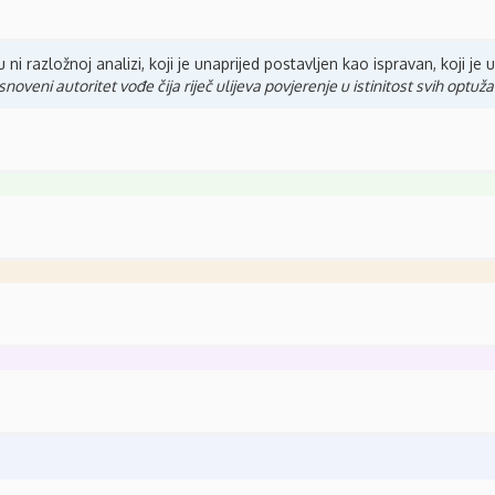
 ni razložnoj analizi, koji je unaprijed postavljen kao ispravan, koji je un
noveni autoritet vođe čija riječ ulijeva povjerenje u istinitost svih optuž