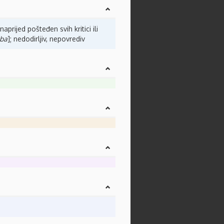
aprijed pošteđen svih kritici ili
aba
]; nedodirljiv, nepovrediv