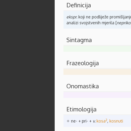
Definicija
ekspr.
koji ne podliježe promišljanju
analizi svojstvenih mjerila [
neprikos
Sintagma
Frazeologija
Onomastika
Etimologija
2
✧ ne- + pri- +
v.
kosa
,
kosnuti