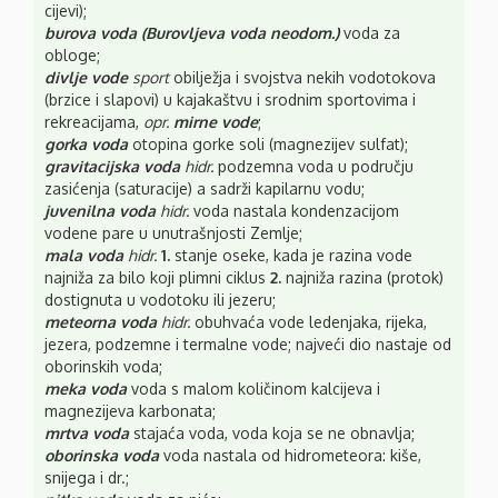
cijevi);
burova voda
(
Burovljeva voda
neodom.
)
voda za
obloge;
divlje vode
sport
obilježja i svojstva nekih vodotokova
(brzice i slapovi) u kajakaštvu i srodnim sportovima i
rekreacijama,
opr.
mirne vode
;
gorka voda
otopina gorke soli (magnezijev sulfat);
gravitacijska voda
hidr.
podzemna voda u području
zasićenja (saturacije) a sadrži kapilarnu vodu;
juvenilna voda
hidr.
voda nastala kondenzacijom
vodene pare u unutrašnjosti Zemlje;
mala voda
hidr.
1.
stanje oseke, kada je razina vode
najniža za bilo koji plimni ciklus
2.
najniža razina (protok)
dostignuta u vodotoku ili jezeru;
meteorna voda
hidr.
obuhvaća vode ledenjaka, rijeka,
jezera, podzemne i termalne vode; najveći dio nastaje od
oborinskih voda;
meka voda
voda s malom količinom kalcijeva i
magnezijeva karbonata;
mrtva voda
stajaća voda, voda koja se ne obnavlja;
oborinska voda
voda nastala od hidrometeora: kiše,
snijega i dr.;