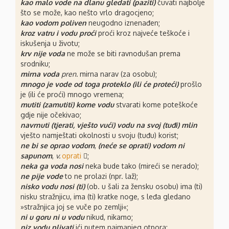
kao malo vode na dlanu gledati (paziti)
čuvati najbolje
što se može, kao nešto vrlo dragocjeno;
kao vodom poliven
neugodno iznenađen;
kroz vatru i vodu proći
proći kroz najveće teškoće i
iskušenja u životu;
krv nije voda
ne može se biti ravnodušan prema
srodniku;
mirna voda
pren.
mirna narav (za osobu);
mnogo je vode od toga proteklo (ili će proteći)
prošlo
je (ili će proći) mnogo vremena;
mutiti (zamutiti) kome vodu
stvarati kome poteškoće
gdje nije očekivao;
navrnuti (tjerati, vješto vući) vodu na svoj (tuđi) mlin
vješto namještati okolnosti u svoju (tuđu) korist;
ne bi se oprao vodom
,
(neće se oprati) vodom ni
sapunom
,
v.
oprati
⃟;
neka ga voda nosi
neka bude tako (mireći se nerado);
ne pije vode
to ne prolazi (npr. laž);
nisko vodu nosi (ti)
(ob. u šali za žensku osobu) ima (ti)
nisku stražnjicu, ima (ti) kratke noge, s leđa gledano
»stražnjica joj se vuče po zemlji«;
ni u goru ni u vodu
nikud, nikamo;
niz vodu plivati
ići putem najmanjeg otpora;