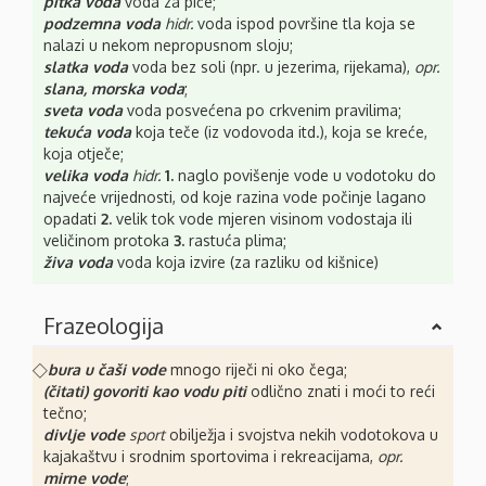
pitka voda
voda za piće;
podzemna voda
hidr.
voda ispod površine tla koja se
nalazi u nekom nepropusnom sloju;
slatka voda
voda bez soli (npr. u jezerima, rijekama),
opr.
slana, morska voda
;
sveta voda
voda posvećena po crkvenim pravilima;
tekuća voda
koja teče (iz vodovoda itd.), koja se kreće,
koja otječe;
velika voda
hidr.
1.
naglo povišenje vode u vodotoku do
najveće vrijednosti, od koje razina vode počinje lagano
opadati
2.
velik tok vode mjeren visinom vodostaja ili
veličinom protoka
3.
rastuća plima;
živa voda
voda koja izvire (za razliku od kišnice)
Frazeologija
⃟
bura u čaši vode
mnogo riječi ni oko čega;
(čitati) govoriti kao vodu piti
odlično znati i moći to reći
tečno;
divlje vode
sport
obilježja i svojstva nekih vodotokova u
kajakaštvu i srodnim sportovima i rekreacijama,
opr.
mirne vode
;