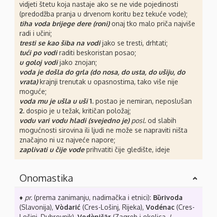
vidjeti štetu koja nastaje ako se ne vide pojedinosti
(predodžba pranja u drvenom koritu bez tekuće vode);
tiha voda brijege dere (roni)
onaj tko malo priča najviše
radi i učini;
tresti se kao šiba na vodi
jako se tresti, drhtati;
tući po vodi
raditi beskoristan posao;
u goloj vodi
jako znojan;
voda je došla do grla (do nosa, do usta, do ušiju, do
vrata)
krajnji trenutak u opasnostima, tako više nije
moguće;
voda mu je ušla u uši
1.
postao je nemiran, neposlušan
2.
dospio je u težak, kritičan položaj;
vodu vari vodu hladi (svejedno je)
posl.
od slabih
mogućnosti sirovina ili ljudi ne može se napraviti ništa
značajno ni uz najveće napore;
zaplivati u čije vode
prihvatiti čije gledište, ideje
Onomastika
♦
pr.
(prema zanimanju, nadimačka i etnici):
Bȕrivoda
(Slavonija),
Vòdarić
(Cres-Lošinj, Rijeka),
Vodénac
(Cres-
Lošinj, Dubrovnik),
Vodèničār
(Zagreb i okolica,
I