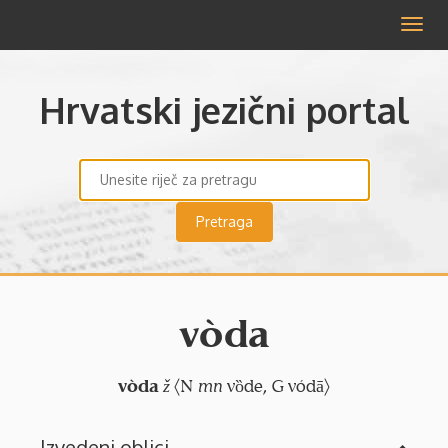
Izbor
Hrvatski jezični portal
vòda
vòda
ž
〈N
mn
vȍde, G vódā〉
Izvedeni oblici