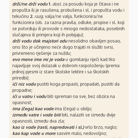
drži/ne drži vodu
1.
dosl.
za posudu koja je čitava i ne
propušta ili je rasušena, probušena i sl. i propušta vodu i
tekućinu
2.
razg.
valja/ne valja, funkcionira/ne
funkcionira (ob. za razna pravila, odluke, propise i sl. koji
se potvrđuju ili provode s mnogo nedostataka, posebnih
slučajeva ili primjera koji ih pobijaju);
drži vodu dok majstori odu
nesolidno obavljen posao,
ono što je učinjeno neće dugo trajati ni služiti svrsi,
privremeno rješenje za nuždu;
evo mene ime mi je voda
u gomilanju riječi kad tko
najavljuje svoj dolazak u dobrom raspoloženju (prema
jednoj pjesmi iz stare školske lektire i sa školskih
priredbi);
ići niz vodu
pustiti koga propasti, propadati, pustiti da
propadne;
ići u vatru i vodu
biti spreman na sve, bez obzira na
opasnost;
ima (čega) kao vode
ima (čega) u obilju;
između vatre i vode biti
biti, nalaziti se između dvije
opasnosti, između dva zla;
kao iz vode (rasti, napredovati i sl.)
vrlo brzo, naglo;
kao kap vode u more
sasvim malo, nedovoljno;