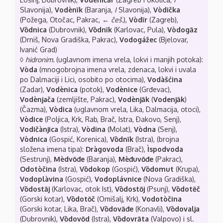
Slavonija),
Vodènīk
(Baranja,
I
Slavonija),
Vòdička
(Požega, Otočac, Pakrac, ←
češ.
),
Vòdīr
(Zagreb),
Vȍdnica
(Dubrovnik),
Vȍdnīk
(Karlovac, Pula),
Vòdogāz
(Drniš, Nova Gradiška, Pakrac),
Vodogážec
(Bjelovar,
Ivanić Grad)
◊
hidronim.
(uglavnom imena vrela, lokvi i manjih potoka):
Vòda
(mnogobrojna imena vrela, zdenaca, lokvi i uvala
po Dalmaciji i Lici, osobito po otocima),
Vodàšćina
(Zadar),
Vodènica
(potok),
Vodènice
(Grđevac),
Vodènjača
(zemljište, Pakrac),
Vodènjāk
(
Vodenjȃk
)
(Čazma),
Vòdica
(uglavnom vrela, Lika, Dalmacija, otoci),
Vòdice
(Poljica, Krk, Rab, Brač, Istra, Ðakovo, Senj),
Vodičànjica
(Istra),
Vòdina
(Molat),
Vòdna
(Senj),
Vòdnica
(Gospić, Korenica),
Vȍdnīk
(Istra), (brojna
složena imena tipa):
Dràgovoda
(Brač),
Ìspodvoda
(Sestrunj),
Mèdvōđe
(Baranja),
Mèđuvōđe
(Pakrac),
Odotòčina
(Istra),
Vȍdokop
(Gospić),
Vȍdomut
(Krupa),
Vodoplàvina
(Gospić),
Vodoplávnice
(Nova Gradiška),
Vȍdostāj
(Karlovac, otok Ist),
Vȍdostōj
(Psunj),
Vȍdotēč
(Gorski kotar),
Vȍdotōč
(Omišalj, Krk),
Vodotòčina
(Gorski kotar, Lika, Brač),
Vȍdovāđe
(Konavli),
Vȍdovalja
(Dubrovnik),
Vȍdovōd
(Istra),
Vȍdovrāta
(Valpovo) i sl.