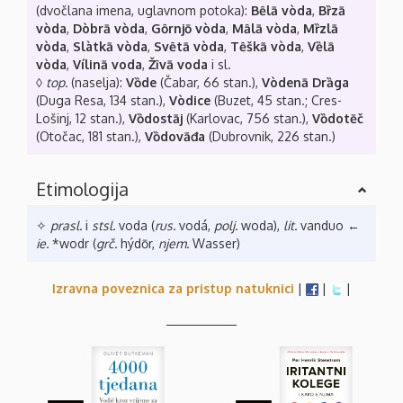
(dvočlana imena, uglavnom potoka):
Bȇlā vòda
,
Bȑzā
vòda
,
Dòbrā vòda
,
Gȏrnjō vòda
,
Mȃlā vòda
,
Mȑzlā
vòda
,
Slàtkā vòda
,
Svȇtā vòda
,
Tȇškā vòda
,
Vȅlā
vòda
,
Vílinā voda
,
Žȋvā voda
i sl.
◊
top.
(naselja):
Vȍde
(Čabar, 66 stan.),
Vòdenā Drȁga
(Duga Resa, 134 stan.),
Vòdice
(Buzet, 45 stan.; Cres-
Lošinj, 12 stan.),
Vȍdostāj
(Karlovac, 756 stan.),
Vȍdotēč
(Otočac, 181 stan.),
Vȍdovāđa
(Dubrovnik, 226 stan.)
Etimologija
✧
prasl.
i
stsl.
voda (
rus.
vodá,
polj.
woda),
lit.
vanduo ←
ie.
*wodr (
grč.
hýdōr,
njem.
Wasser)
Izravna poveznica za pristup natuknici
|
|
|