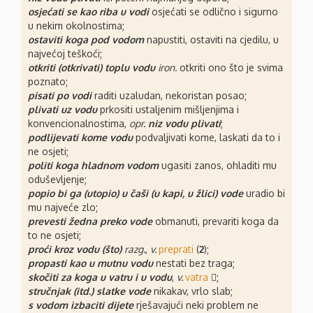
osjećati se kao riba u vodi
osjećati se odlično i sigurno
u nekim okolnostima;
ostaviti koga pod vodom
napustiti, ostaviti na cjedilu, u
najvećoj teškoći;
otkriti (otkrivati) toplu vodu
iron.
otkriti ono što je svima
poznato;
pisati po vodi
raditi uzaludan, nekoristan posao;
plivati uz vodu
prkositi ustaljenim mišljenjima i
konvencionalnostima,
opr.
niz vodu plivati
;
podlijevati kome vodu
podvaljivati kome, laskati da to i
ne osjeti;
politi koga hladnom vodom
ugasiti zanos, ohladiti mu
oduševljenje;
popio bi ga (utopio) u čaši (u kapi, u žlici) vode
uradio bi
mu najveće zlo;
prevesti žedna preko vode
obmanuti, prevariti koga da
to ne osjeti;
proći kroz vodu (što)
razg.
,
v.
preprati
(
2
);
propasti kao u mutnu vodu
nestati bez traga;
skočiti za koga u vatru i u vodu
,
v.
vatra
⃟;
stručnjak (itd.) slatke vode
nikakav, vrlo slab;
s vodom izbaciti dijete
rješavajući neki problem ne