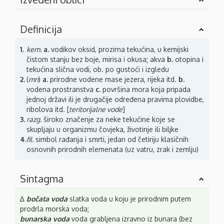
Definicija
1.
kem.
a.
vodikov oksid, prozirna tekućina, u kemijski
čistom stanju bez boje, mirisa i okusa; akva
b.
otopina i
tekućina slična vodi, ob. po gustoći i izgledu
2.
(
mn
)
a.
prirodne vodene mase jezera, rijeka itd.
b.
vodena prostranstva
c.
površina mora koja pripada
jednoj državi ili je drugačije određena pravima plovidbe,
ribolova itd. [
teritorijalne vode
]
3.
razg.
široko značenje za neke tekućine koje se
skupljaju u organizmu čovjeka, životinje ili biljke
4.
fil.
simbol rađanja i smrti, jedan od četiriju klasičnih
osnovnih prirodnih elemenata (uz vatru, zrak i zemlju)
Sintagma
∆
bočata voda
slatka voda u koju je prirodnim putem
prodrla morska voda;
bunarska voda
voda grabljena izravno iz bunara (bez