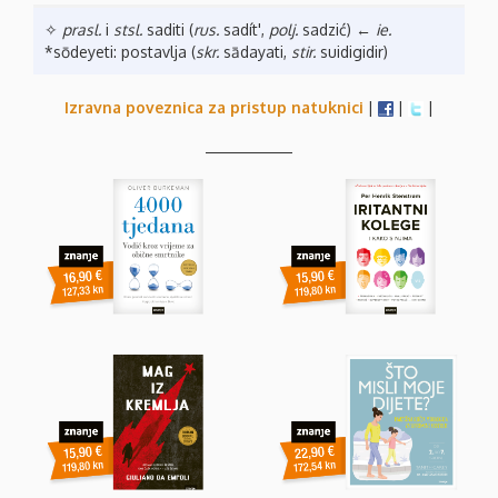
✧
prasl.
i
stsl.
saditi (
rus.
sadít',
polj.
sadzić) ←
ie.
*sōdeyeti: postavlja (
skr.
sādayati,
stir.
suidigidir)
Izravna poveznica za pristup natuknici
|
|
|