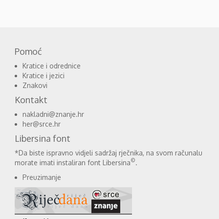
Pomoć
Kratice i odrednice
Kratice i jezici
Znakovi
Kontakt
nakladni@znanje.hr
her@srce.hr
Libersina font
*Da biste ispravno vidjeli sadržaj rječnika, na svom računalu
©
morate imati instaliran font Libersina
.
Preuzimanje