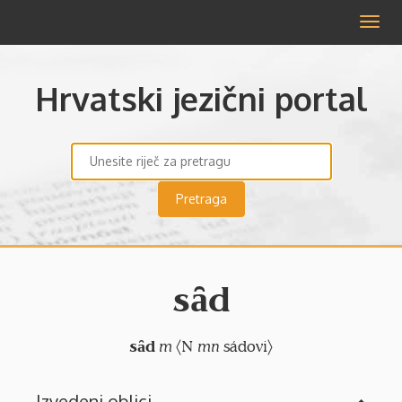
Izbor
Hrvatski jezični portal
sȃd
sȃd
m
〈N
mn
sádovi〉
Izvedeni oblici