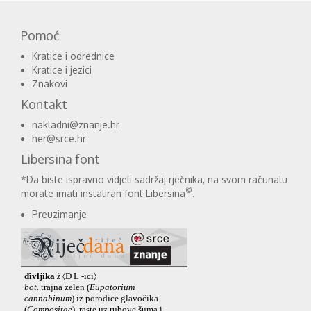
Pomoć
Kratice i odrednice
Kratice i jezici
Znakovi
Kontakt
nakladni@znanje.hr
her@srce.hr
Libersina font
*Da biste ispravno vidjeli sadržaj rječnika, na svom računalu
©
morate imati instaliran font Libersina
.
Preuzimanje