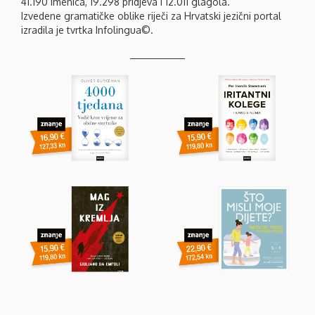
41.190 imenica, 19.298 pridjeva i 12.011 glagola.
Izvedene gramatičke oblike riječi za Hrvatski jezični portal
izradila je tvrtka Infolingua©.