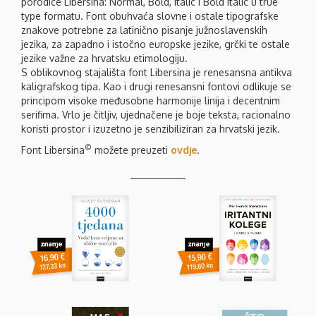
porodice Libersina: Normal, Bold, Italic i Bold italic u true
type formatu. Font obuhvaća slovne i ostale tipografske
znakove potrebne za latinično pisanje južnoslavenskih
jezika, za zapadno i istočno europske jezike, grčki te ostale
jezike važne za hrvatsku etimologiju.
S oblikovnog stajališta font Libersina je renesansna antikva
kaligrafskog tipa. Kao i drugi renesansni fontovi odlikuje se
principom visoke međusobne harmonije linija i decentnim
serifima. Vrlo je čitljiv, ujednačene je boje teksta, racionalno
koristi prostor i izuzetno je senzibiliziran za hrvatski jezik.
©
Font Libersina
možete preuzeti
ovdje
.