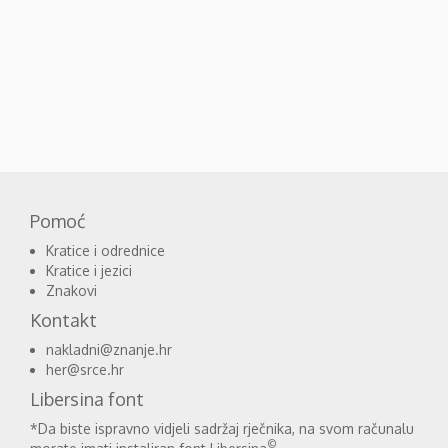
Pomoć
Kratice i odrednice
Kratice i jezici
Znakovi
Kontakt
nakladni@znanje.hr
her@srce.hr
Libersina font
*Da biste ispravno vidjeli sadržaj rječnika, na svom računalu
©