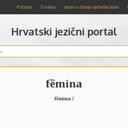
Početna
O nama
Upute o čitanju rječničke baze
Hrvatski jezični portal
fȅmina
fȅmina
ž