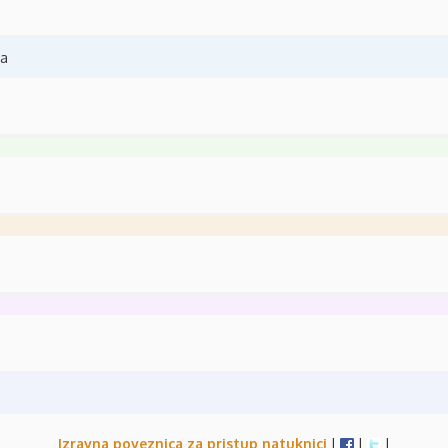
na
Izravna poveznica za pristup natuknici
|
|
|