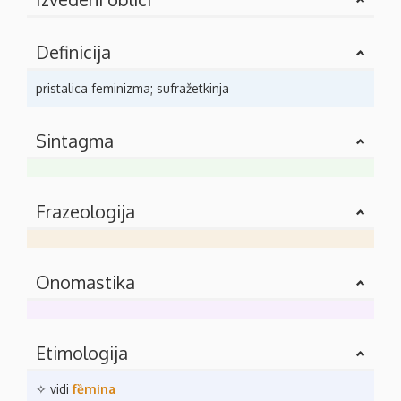
Definicija
pristalica feminizma; sufražetkinja
Sintagma
Frazeologija
Onomastika
Etimologija
✧ vidi
fȅmina