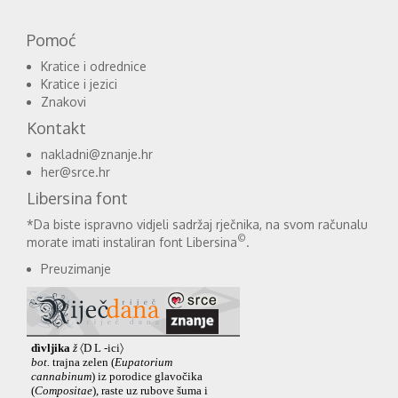
Pomoć
Kratice i odrednice
Kratice i jezici
Znakovi
Kontakt
nakladni@znanje.hr
her@srce.hr
Libersina font
*Da biste ispravno vidjeli sadržaj rječnika, na svom računalu
©
morate imati instaliran font Libersina
.
Preuzimanje