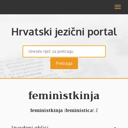
Izbor
Hrvatski jezični portal
feminìstkinja
feminìstkinja
femìnistica
(
)
ž
Izvedeni oblici