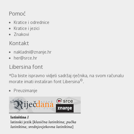
Pomoć
Kratice i odrednice
Kratice i jezici
Znakovi
Kontakt
nakladni@znanje.hr
her@srce.hr
Libersina font
*Da biste ispravno vidjeli sadržaj rječnika, na svom računalu
©
morate imati instaliran font Libersina
.
Preuzimanje