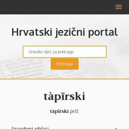
Izbor
Hrvatski jezični portal
tàpīrski
tàpīrski
pril.
Izvedeni oblici