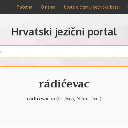
Početna
O nama
Upute o čitanju rječničke baze
Hrvatski jezični portal
rádićevac
rádićevac
m
〈G -ēvca, N
mn
-ēvci〉