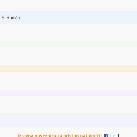
 S. Radića
Izravna poveznica za pristup natuknici
|
|
|