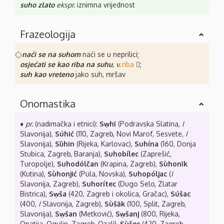
suho zlato
ekspr.
iznimna vrijednost
Frazeologija
⃟
naći se na suhom
naći se u neprilici;
osjećati se kao riba na suhu
,
v.
riba
⃟;
suh kao vreteno
jako suh, mršav
Onomastika
♦
pr.
(nadimačka i etnici):
Sẉhī
(Podravska Slatina,
I
Slavonija),
Súhić
(110, Zagreb, Novi Marof, Sesvete,
I
Slavonija),
Sȕhin
(Rijeka, Karlovac),
Suhína
(160, Donja
Stubica, Zagreb, Baranja),
Suhobílec
(Zaprešić,
Turopolje),
Suhodólčan
(Krapina, Zagreb),
Sùhonīk
(Kutina),
Sùhonjić
(Pula, Novska),
Suhopóljac
(
I
Slavonija, Zagreb),
Suhorítec
(Dugo Selo, Zlatar
Bistrica),
Sẉša
(420, Zagreb i okolica, Gračac),
Súšac
(400,
I
Slavonija, Zagreb),
Sùšāk
(100, Split, Zagreb,
Slavonija),
Sẉšan
(Metković),
Sẉšanj
(800, Rijeka,
Opatija, Ogulin, Zagreb, Ozalj),
Sùšec
(420, Zagreb,