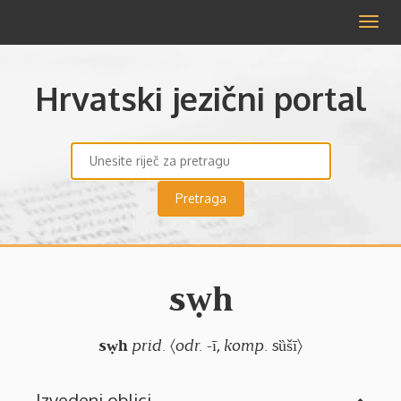
Izbor
Hrvatski jezični portal
sẉh
sẉh
prid.
〈
odr.
-ī,
komp.
sȕšī〉
Izvedeni oblici