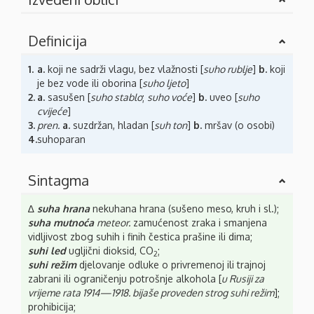
Definicija
1.
a.
koji ne sadrži vlagu, bez vlažnosti [
suho rublje
]
b.
koji
je bez vode ili oborina [
suho ljeto
]
2.
a.
sasušen [
suho stablo
;
suho voće
]
b.
uveo [
suho
cvijeće
]
3.
pren.
a.
suzdržan, hladan [
suh ton
]
b.
mršav (o osobi)
4.
suhoparan
Sintagma
∆
suha hrana
nekuhana hrana (sušeno meso, kruh i sl.);
suha mutnoća
meteor.
zamućenost zraka i smanjena
vidljivost zbog suhih i finih čestica prašine ili dima;
suhi led
ugljični dioksid, CO
;
2
suhi režim
djelovanje odluke o privremenoj ili trajnoj
zabrani ili ograničenju potrošnje alkohola [
u Rusiji za
vrijeme rata 1914—1918. bijaše proveden strog suhi režim
];
prohibicija;