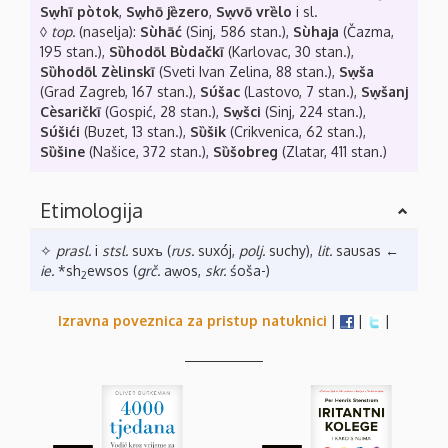
Sẉhī pòtok
,
Sẉhō jȅzero
,
Sẉvō vrȅlo
i sl.
◊
top.
(naselja):
Sùhāć
(Sinj, 586 stan.),
Sùhaja
(Čazma,
195 stan.),
Sȕhodōl Bùdačkī
(Karlovac, 30 stan.),
Sȕhodōl Zèlinskī
(Sveti Ivan Zelina, 88 stan.),
Sẉša
(Grad Zagreb, 167 stan.),
Súšac
(Lastovo, 7 stan.),
Sẉšanj
Cèsaričkī
(Gospić, 28 stan.),
Sẉšci
(Sinj, 224 stan.),
Súšići
(Buzet, 13 stan.),
Sȕšik
(Crikvenica, 62 stan.),
Sȕšine
(Našice, 372 stan.),
Sȕšobreg
(Zlatar, 411 stan.)
Etimologija
✧
prasl.
i
stsl.
suxъ (
rus.
suxój,
polj.
suchy),
lit.
sausas ←
ie.
*sh
ewsos (
grč.
aẉos,
skr.
śoša-)
2
Izravna poveznica za pristup natuknici
|
|
|