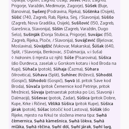
Prigorje, Varaždin, Međimurje, Zagorje),
Sùšek
(Buje,
Banovina),
Sẉšenj
(Podravina, Rijeka),
Sùšēnka
(Osijek),
Sȕšić
(740, Zagreb, Rab, Rijeka, Sinj,
I
Slavonija),
Sùšilo
(Zagreb, Nova Gradiška, Osijek),
Sušílović
(150, Zagreb,
Garešnica, Slavonija),
Sȕšin
(Zagreb, Varaždin, Dugo
Selo),
Sušinjȃk
(Donja Stubica, Prigorje),
Suvájac
(150,
Zagreb, Rijeka, Ploče,
I
Slavonija),
Suvájčević
(Bjelovar,
Moslavina),
Sùvājdžić
(Vukovar, Makarska),
Šúšak
(640,
Split,
I
Slavonija, Benkovac,
S
Dalmacija,
v.
i šuša)
◊
hidronim.
(i mjesta uz njih):
Súše
(Pisarovina),
Sùšica
(dio Ðurđevca, zaselak u Gorskom kotaru i kod Broda na
Kupi),
Sùhača
(potok),
Sùhaja
(Čazma),
Sùhara
(Virovitica),
Sùhava
(Split),
Suhínec
(Križevci),
Sȕhodōl
(Gospić),
Sȕhodoli
(Gospić),
Sẉvā
(d. pritok Save kod
Broda),
Sùvača
(pritok Čemernice kod Petrinje, pritok
Mrežnice),
Sùvaja
(petnaestak potoka po Lici, Slavoniji i
Dalmaciji),
Sùševac
(potok, Zadar),
Sùšica
(pritok Dobre,
Kupe, Krke i Ričine),
Vȅlikā Sùšica
(pritok Kupe),
Sùšica
járak
(potok),
Súšac
(otočić kod Lastova),
Sùšāk
(dio
Rijeke, mjesto na Krku) te složena imena tipa:
Sẉhā
čèmernica
,
Sẉhā kàmešnica
,
Sẉhā lòkva
,
Sẉhā
mlȁka
,
Sẉhā rȅčina
,
Sẉhī dȏl
,
Sẉhī járak
,
Sẉhī lẉg
,